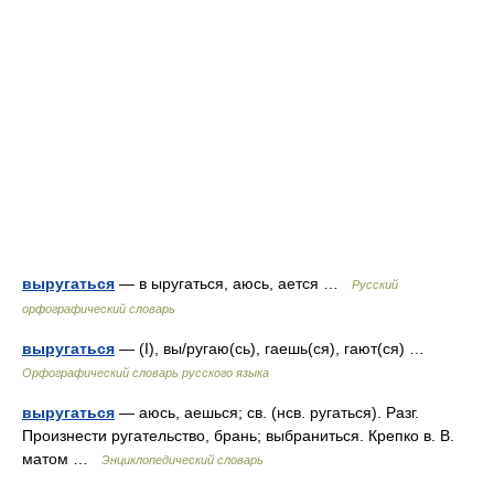
выругаться
— в ыругаться, аюсь, ается …
Русский
орфографический словарь
выругаться
— (I), вы/ругаю(сь), гаешь(ся), гают(ся) …
Орфографический словарь русского языка
выругаться
— аюсь, аешься; св. (нсв. ругаться). Разг.
Произнести ругательство, брань; выбраниться. Крепко в. В.
матом …
Энциклопедический словарь