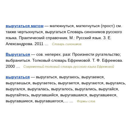
выругаться матом
— матюкнуться, матюгнуться (прост.) см.
также чертыхнуться, выругаться Словарь синонимов русского
языка. Практический справочник. М.: Русский язык. З. Е.
Александрова. 2011 …
Словарь синонимов
Выругаться
— сов. неперех. разг. Произнести ругательство;
выбраниться. Толковый словарь Ефремовой. Т. Ф. Ефремова.
2000 …
Современный толковый словарь русского языка Ефремовой
выругаться
— выругаться, выругаюсь, выругаемся,
выругаешься, выругаетесь, выругается, выругаются, выругаясь,
выругался, выругалась, выругалось, выругались, выругайся,
выругайтесь, выругавшийся, выругавшаяся, выругавшееся,
выругавшиеся, выругавшегося,… …
Формы слов